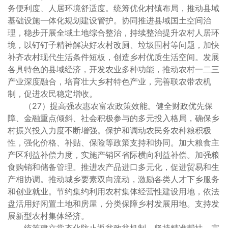
务便利度、人居环境舒适度。统筹优化村镇布局，推动县域
基础设施一体化规划建设管护。协同推进县域国土空间治
理，稳步开展全域土地综合整治，持续整治提升农村人居环
境，以钉钉子精神解决好农村改厕、垃圾围村等问题，加快
补齐农村现代生活条件短板，创造乡村优质生活空间。发展
各具特色的县域经济，开发农业多种功能，推动农村一二三
产业深度融合，培育壮大乡村特色产业，完善联农带农机
制，促进农民稳定增收。
（27）提高强农惠农富农政策效能。健全财政优先保
障、金融重点倾斜、社会积极参与的多元投入格局，确保乡
村振兴投入力度不断增强。保护和调动农民务农种粮积极
性，强化价格、补贴、保险等政策支持和协同。加大粮食主
产区利益补偿力度，实施产销区省际横向利益补偿。加强粮
食购销和储备管理。推进农产品进口多元化，促进贸易和生
产相协调。推动城乡要素双向流动，激励各类人才下乡服务
和创业就业。节约集约利用农村集体经营性建设用地，依法
盘活用好闲置土地和房屋，分类保障乡村发展用地。支持发
展新型农村集体经济。