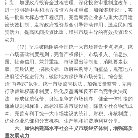
计划。加强政府投资全过程管理。深化投资审批制度改革，
进一步明确中央和地方投资方向和重点。加强谋划论证，实
施一批重大标志性工程项目。完善民营企业参与重大项目建
设长效机制，发挥政府投资基金引导带动作用，激发民间投
资活力、提高民间投资比重，增强市场主导的有效投资增长
动力。
（17）坚决破除阻碍全国统一大市场建设卡点堵点。统
一市场基础制度规则，完善产权保护、市场准入、信息披
露、社会信用、兼并重组、市场退出等制度，消除要素获
取、资质认定、招标投标、政府采购等方面壁垒，规范地方
政府经济促进行为，破除地方保护和市场分割。综合整
治“内卷式”竞争。统一市场监管执法，加强质量监管，完善
行政裁量权基准制度，强化反垄断和反不正当竞争执法司
法，形成优质优价、良性竞争的市场秩序。健全一体衔接的
流通规则和标准，高标准联通市场设施，降低全社会物流成
本。完善有利于统一大市场建设的统计、财税、考核制度，
优化企业总部和分支机构、生产地和消费地利益分享。
六、加快构建高水平社会主义市场经济体制，增强高质
量发展动力