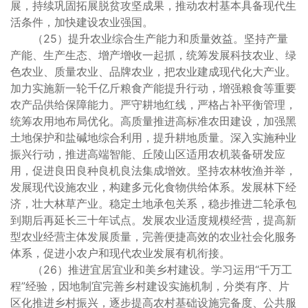
展，持续巩固拓展脱贫攻坚成果，推动农村基本具备现代生
活条件，加快建设农业强国。
（25）提升农业综合生产能力和质量效益。坚持产量
产能、生产生态、增产增收一起抓，统筹发展科技农业、绿
色农业、质量农业、品牌农业，把农业建成现代化大产业。
加力实施新一轮千亿斤粮食产能提升行动，增强粮食等重要
农产品供给保障能力。严守耕地红线，严格占补平衡管理，
统筹农用地布局优化。高质量推进高标准农田建设，加强黑
土地保护和盐碱地综合利用，提升耕地质量。深入实施种业
振兴行动，推进高端智能、丘陵山区适用农机装备研发应
用，促进良田良种良机良法集成增效。坚持农林牧渔并举，
发展现代设施农业，构建多元化食物供给体系。发展林下经
济，壮大林草产业。稳定土地承包关系，稳步推进二轮承包
到期后再延长三十年试点。发展农业适度规模经营，提高新
型农业经营主体发展质量，完善便捷高效的农业社会化服务
体系，促进小农户和现代农业发展有机衔接。
（26）推进宜居宜业和美乡村建设。学习运用“千万工
程”经验，因地制宜完善乡村建设实施机制，分类有序、片
区化推进乡村振兴，逐步提高农村基础设施完备度、公共服