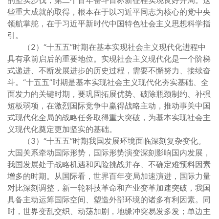
的坚实步伐，第二个百年奋斗目标新征程实现良好开局。这
些重大成就的取得，根本在于以习近平同志为核心的党中央
领航掌舵，在于习近平新时代中国特色社会主义思想科学指
引。
（2）“十五五”时期在基本实现社会主义现代化进程中
具有承前启后的重要地位。实现社会主义现代化是一个阶梯
式递进、不断发展进步的历史过程，需要不懈努力、接续奋
斗。“十五五”时期是基本实现社会主义现代化夯实基础、全
面发力的关键时期，要巩固拓展优势、破除瓶颈制约、补强
短板弱项，在激烈国际竞争中赢得战略主动，推动事关中国
式现代化全局的战略任务取得重大突破，为基本实现社会主
义现代化奠定更加坚实的基础。
（3）“十五五”时期我国发展环境面临深刻复杂变化。
大国关系牵动国际形势，国际形势演变深刻影响国内发展，
我国发展处于战略机遇和风险挑战并存、不确定难预料因素
增多的时期。从国际看，世界百年变局加速演进，国际力量
对比深刻调整，新一轮科技革命和产业变革加速突破，我国
具备主动运筹国际空间、塑造外部环境的诸多有利因素。同
时，世界变乱交织、动荡加剧，地缘冲突易发多发；单边主