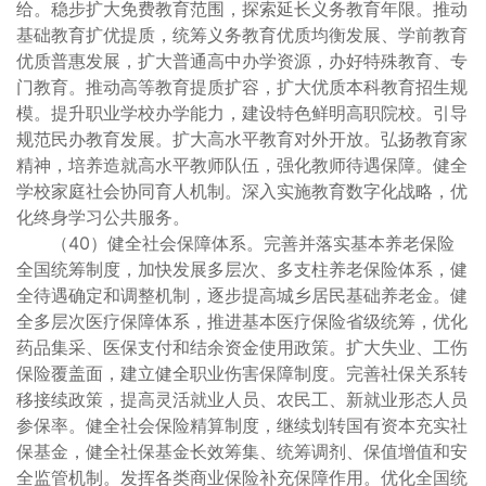
给。稳步扩大免费教育范围，探索延长义务教育年限。推动
基础教育扩优提质，统筹义务教育优质均衡发展、学前教育
优质普惠发展，扩大普通高中办学资源，办好特殊教育、专
门教育。推动高等教育提质扩容，扩大优质本科教育招生规
模。提升职业学校办学能力，建设特色鲜明高职院校。引导
规范民办教育发展。扩大高水平教育对外开放。弘扬教育家
精神，培养造就高水平教师队伍，强化教师待遇保障。健全
学校家庭社会协同育人机制。深入实施教育数字化战略，优
化终身学习公共服务。
（40）健全社会保障体系。完善并落实基本养老保险
全国统筹制度，加快发展多层次、多支柱养老保险体系，健
全待遇确定和调整机制，逐步提高城乡居民基础养老金。健
全多层次医疗保障体系，推进基本医疗保险省级统筹，优化
药品集采、医保支付和结余资金使用政策。扩大失业、工伤
保险覆盖面，建立健全职业伤害保障制度。完善社保关系转
移接续政策，提高灵活就业人员、农民工、新就业形态人员
参保率。健全社会保险精算制度，继续划转国有资本充实社
保基金，健全社保基金长效筹集、统筹调剂、保值增值和安
全监管机制。发挥各类商业保险补充保障作用。优化全国统