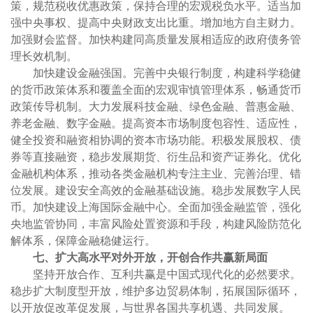
策，规范税收优惠政策，保持合理的宏观税负水平。适当加
强中央事权、提高中央财政支出比重。增加地方自主财力。
加强财会监督。加快构建同高质量发展相适应的政府债务管
理长效机制。
加快建设金融强国。完善中央银行制度，构建科学稳健
的货币政策体系和覆盖全面的宏观审慎管理体系，畅通货币
政策传导机制。大力发展科技金融、绿色金融、普惠金融、
养老金融、数字金融。提高资本市场制度包容性、适应性，
健全投资和融资相协调的资本市场功能。积极发展股权、债
券等直接融资，稳步发展期货、衍生品和资产证券化。优化
金融机构体系，推动各类金融机构专注主业、完善治理、错
位发展。建设安全高效的金融基础设施。稳步发展数字人民
币。加快建设上海国际金融中心。全面加强金融监管，强化
央地监管协同，丰富风险处置资源和手段，构建风险防范化
解体系，保障金融稳健运行。
七、扩大高水平对外开放，开创合作共赢新局面
坚持开放合作、互利共赢是中国式现代化的必然要求。
稳步扩大制度型开放，维护多边贸易体制，拓展国际循环，
以开放促改革促发展，与世界各国共享机遇、共同发展。