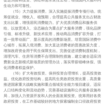
促进消费和投资、供给和需求良性互动，增强国内大循环内
生动力和可靠性。
（15）大力提振消费。深入实施提振消费专项行动。统
筹促就业、增收入、稳预期，合理提高公共服务支出占财政
支出比重，增强居民消费能力。扩大优质消费品和服务供
给。以放宽准入、业态融合为重点扩大服务消费，强化品牌
引领、标准升级、新技术应用，推动商品消费扩容升级，打
造一批带动面广、显示度高的消费新场景。培育国际消费中
心城市，拓展入境消费。加大直达消费者的普惠政策力度，
增加政府资金用于民生保障支出。完善促进消费制度机制，
清理汽车、住房等消费不合理限制性措施，建立健全适应消
费新业态新模式新场景的管理办法，落实带薪错峰休假。强
化消费者权益保护。
（16）扩大有效投资。保持投资合理增长，提高投资效
益。优化政府投资结构，提高民生类政府投资比重，高质量
推进国家重大战略实施和重点领域安全能力项目建设。适应
人口结构变化和流动趋势，完善基础设施和公共服务设施布
局，加强人力资源开发和人的全面发展投资。统筹用好各类
政府投资，在工作基础较好的地方探索编制全口径政府投资