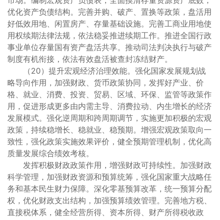
市场。编制宏观资产负债表，全面摸清存量资源资产底数，
优化资产负债结构。完善并购、破产、置换等政策，盘活用
好低效用地、闲置房产、存量基础设施。完善工商业用地使
用权续期法律法规，依法稳妥推进续期工作。推进全国行政
事业单位存量国有资产盘活共享。推动司法判决执行与破产
制度有机衔接，依法有效盘活被查封冻结财产。
（20）提升宏观经济治理效能。强化国家发展规划战
略导向作用，加强财政、货币政策协同，发挥好产业、价
格、就业、消费、投资、贸易、区域、环保、监管等政策作
用，促进形成更多由内需主导、消费拉动、内生增长的经济
发展模式。强化逆周期和跨周期调节，实施更加积极的宏观
政策，持续稳增长、稳就业、稳预期。增强宏观政策取向一
致性，强化政策实施效果评价，健全预期管理机制，优化高
质量发展综合绩效考核。
发挥积极财政政策作用，增强财政可持续性。加强财政
科学管理，加强财政资源和预算统筹，强化国家重大战略任
务和基本民生财力保障。深化零基预算改革，统一预算分配
权，优化财政支出结构，加强预算绩效管理。完善地方税、
直接税体系，健全经营所得、资本所得、财产所得税收政