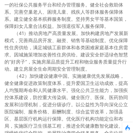
一的社保公共服务平台和经办管理服务。健全社会救助体
系。完善空巢老人、困境儿童、残疾人等群体服务保障体
系。建立健全基本殡葬服务制度。坚持男女平等基本国策，
保障妇女儿童合法权益。加强退役军人服务保障。
（41）推动房地产高质量发展。加快构建房地产发展新
模式，完善商品房开发、融资、销售等基础制度。优化保障
性住房供给，满足城镇工薪群体和各类困难家庭基本住房需
求。因城施策增加改善性住房供给。建设安全舒适绿色智慧
的“好房子”，实施房屋品质提升工程和物业服务质量提升行
动。建立房屋全生命周期安全管理制度。
（42）加快建设健康中国。实施健康优先发展战略，
健全健康促进政策制度体系，提升爱国卫生运动成效，提高
人均预期寿命和人民健康水平。强化公共卫生能力，加强疾
控体系建设，防控重大传染病。健全医疗、医保、医药协同
发展和治理机制，促进分级诊疗。以公益性为导向深化公立
医院编制、服务价格、薪酬制度、综合监管改革，加强县
区、基层医疗机构运行保障。优化医疗机构功能定位和布
局，实施医疗卫生强基工程，推进全民健康数智化建设。加