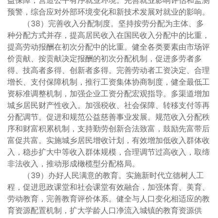
益保障，营造公平有序就业环境。完善就业影响评估和监测
预警，综合应对外部环境变化和新技术发展对就业的影响。
（38）完善收入分配制度。坚持按劳分配为主体、多
种分配方式并存，提高居民收入在国民收入分配中的比重，
提高劳动报酬在初次分配中的比重。健全各类要素由市场评
价贡献、按贡献决定报酬的初次分配机制，促进多劳者多
得、技高者多得、创新者多得。完善劳动者工资决定、合理
增长、支付保障机制，推行工资集体协商制度，健全最低工
资标准调整机制，加强企业工资分配宏观指导。多渠道增加
城乡居民财产性收入。加强税收、社会保障、转移支付等再
分配调节。促进和规范公益慈善事业发展。规范收入分配秩
序和财富积累机制，支持勤劳创新合法致富，鼓励先富带后
富促共富。实施城乡居民增收计划，有效增加低收入群体收
入，稳步扩大中等收入群体规模，合理调节过高收入，取缔
非法收入，推动形成橄榄型分配格局。
（39）办好人民满意的教育。实施新时代立德树人工
程，促进思政课堂和社会课堂有效融合，加强体育、美育、
劳动教育，完善教育评价体系。健全与人口变化相适应的教
育资源配置机制，扩大学龄人口净流入城镇的教育资源供