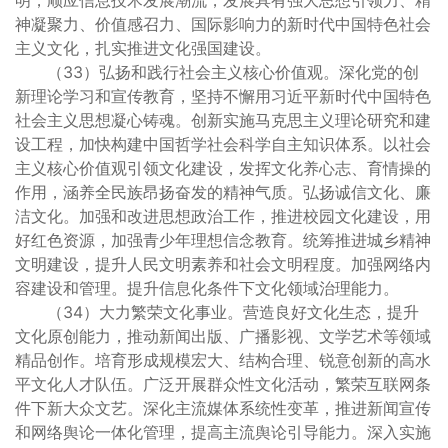
明，顺应信息技术发展潮流，发展具有强大思想引领力、精
神凝聚力、价值感召力、国际影响力的新时代中国特色社会
主义文化，扎实推进文化强国建设。
（33）弘扬和践行社会主义核心价值观。深化党的创
新理论学习和宣传教育，坚持不懈用习近平新时代中国特色
社会主义思想凝心铸魂。创新实施马克思主义理论研究和建
设工程，加快构建中国哲学社会科学自主知识体系。以社会
主义核心价值观引领文化建设，发挥文化养心志、育情操的
作用，涵养全民族昂扬奋发的精神气质。弘扬诚信文化、廉
洁文化。加强和改进思想政治工作，推进校园文化建设，用
好红色资源，加强青少年理想信念教育。统筹推进城乡精神
文明建设，提升人民文明素养和社会文明程度。加强网络内
容建设和管理。提升信息化条件下文化领域治理能力。
（34）大力繁荣文化事业。营造良好文化生态，提升
文化原创能力，推动新闻出版、广播影视、文学艺术等领域
精品创作。培育形成规模宏大、结构合理、锐意创新的高水
平文化人才队伍。广泛开展群众性文化活动，繁荣互联网条
件下新大众文艺。深化主流媒体系统性变革，推进新闻宣传
和网络舆论一体化管理，提高主流舆论引导能力。深入实施