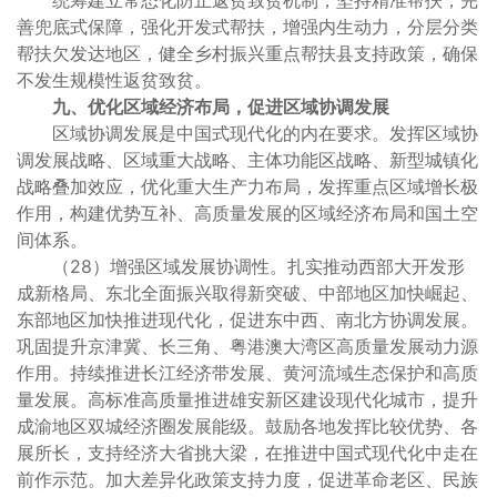
统筹建立常态化防止返贫致贫机制，坚持精准帮扶，完
善兜底式保障，强化开发式帮扶，增强内生动力，分层分类
帮扶欠发达地区，健全乡村振兴重点帮扶县支持政策，确保
不发生规模性返贫致贫。
九、优化区域经济布局，促进区域协调发展
区域协调发展是中国式现代化的内在要求。发挥区域协
调发展战略、区域重大战略、主体功能区战略、新型城镇化
战略叠加效应，优化重大生产力布局，发挥重点区域增长极
作用，构建优势互补、高质量发展的区域经济布局和国土空
间体系。
（28）增强区域发展协调性。扎实推动西部大开发形
成新格局、东北全面振兴取得新突破、中部地区加快崛起、
东部地区加快推进现代化，促进东中西、南北方协调发展。
巩固提升京津冀、长三角、粤港澳大湾区高质量发展动力源
作用。持续推进长江经济带发展、黄河流域生态保护和高质
量发展。高标准高质量推进雄安新区建设现代化城市，提升
成渝地区双城经济圈发展能级。鼓励各地发挥比较优势、各
展所长，支持经济大省挑大梁，在推进中国式现代化中走在
前作示范。加大差异化政策支持力度，促进革命老区、民族