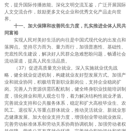
究，提升国际传播效能。深化文明交流互鉴，广泛开展国际
人文交流合作，鼓励更多文化企业和优秀文化产品走向世
界。
十一、加大保障和改善民生力度，扎实推进全体人民共
同富裕
实现人民对美好生活的向往是中国式现代化的出发点和
落脚点。坚持尽力而为、量力而行，加强普惠性、基础性、
兜底性民生建设，解决好人民群众急难愁盼问题，畅通社会
流动渠道，提高人民生活品质。
（37）促进高质量充分就业。深入实施就业优先战
略，健全就业促进机制，构建就业友好型发展方式。加强产
业和就业协同，积极培育新职业新岗位，支持企业稳岗扩
岗。完善人力资源供需匹配机制，健全终身职业技能培训制
度，强化择业和用人观念引导，着力解决结构性就业矛盾。
完善就业支持和公共服务体系，稳定和扩大高校毕业生、农
民工、退役军人等重点群体就业，推动灵活就业、新就业形
态健康发展。加大创业支持力度，增强创业带动就业效应。
完善劳动标准体系和劳动关系协商协调机制，加强劳动者权