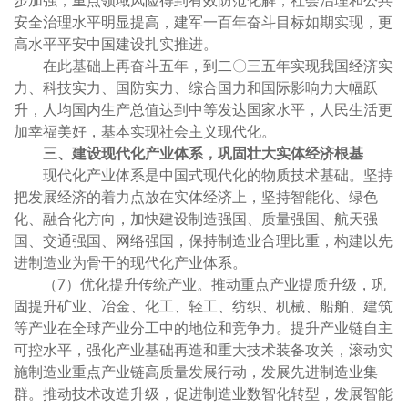
步加强，重点领域风险得到有效防范化解，社会治理和公共
安全治理水平明显提高，建军一百年奋斗目标如期实现，更
高水平平安中国建设扎实推进。
在此基础上再奋斗五年，到二〇三五年实现我国经济实
力、科技实力、国防实力、综合国力和国际影响力大幅跃
升，人均国内生产总值达到中等发达国家水平，人民生活更
加幸福美好，基本实现社会主义现代化。
三、建设现代化产业体系，巩固壮大实体经济根基
现代化产业体系是中国式现代化的物质技术基础。坚持
把发展经济的着力点放在实体经济上，坚持智能化、绿色
化、融合化方向，加快建设制造强国、质量强国、航天强
国、交通强国、网络强国，保持制造业合理比重，构建以先
进制造业为骨干的现代化产业体系。
（7）优化提升传统产业。推动重点产业提质升级，巩
固提升矿业、冶金、化工、轻工、纺织、机械、船舶、建筑
等产业在全球产业分工中的地位和竞争力。提升产业链自主
可控水平，强化产业基础再造和重大技术装备攻关，滚动实
施制造业重点产业链高质量发展行动，发展先进制造业集
群。推动技术改造升级，促进制造业数智化转型，发展智能