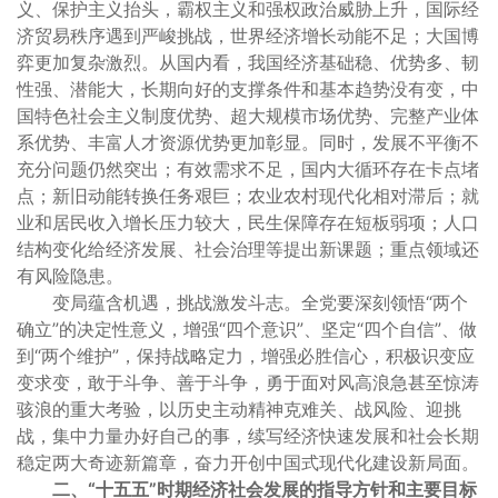
义、保护主义抬头，霸权主义和强权政治威胁上升，国际经
济贸易秩序遇到严峻挑战，世界经济增长动能不足；大国博
弈更加复杂激烈。从国内看，我国经济基础稳、优势多、韧
性强、潜能大，长期向好的支撑条件和基本趋势没有变，中
国特色社会主义制度优势、超大规模市场优势、完整产业体
系优势、丰富人才资源优势更加彰显。同时，发展不平衡不
充分问题仍然突出；有效需求不足，国内大循环存在卡点堵
点；新旧动能转换任务艰巨；农业农村现代化相对滞后；就
业和居民收入增长压力较大，民生保障存在短板弱项；人口
结构变化给经济发展、社会治理等提出新课题；重点领域还
有风险隐患。
变局蕴含机遇，挑战激发斗志。全党要深刻领悟“两个
确立”的决定性意义，增强“四个意识”、坚定“四个自信”、做
到“两个维护”，保持战略定力，增强必胜信心，积极识变应
变求变，敢于斗争、善于斗争，勇于面对风高浪急甚至惊涛
骇浪的重大考验，以历史主动精神克难关、战风险、迎挑
战，集中力量办好自己的事，续写经济快速发展和社会长期
稳定两大奇迹新篇章，奋力开创中国式现代化建设新局面。
二、“十五五”时期经济社会发展的指导方针和主要目标