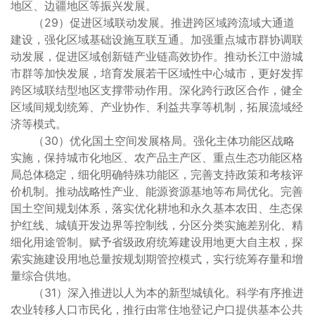
地区、边疆地区等振兴发展。
（29）促进区域联动发展。推进跨区域跨流域大通道
建设，强化区域基础设施互联互通。加强重点城市群协调联
动发展，促进区域创新链产业链高效协作。推动长江中游城
市群等加快发展，培育发展若干区域性中心城市，更好发挥
跨区域联结型地区支撑带动作用。深化跨行政区合作，健全
区域间规划统筹、产业协作、利益共享等机制，拓展流域经
济等模式。
（30）优化国土空间发展格局。强化主体功能区战略
实施，保持城市化地区、农产品主产区、重点生态功能区格
局总体稳定，细化明确特殊功能区，完善支持政策和考核评
价机制。推动战略性产业、能源资源基地等布局优化。完善
国土空间规划体系，落实优化耕地和永久基本农田、生态保
护红线、城镇开发边界等控制线，分区分类实施差别化、精
细化用途管制。赋予省级政府统筹建设用地更大自主权，探
索实施建设用地总量按规划期管控模式，实行统筹存量和增
量综合供地。
（31）深入推进以人为本的新型城镇化。科学有序推进
农业转移人口市民化，推行由常住地登记户口提供基本公共