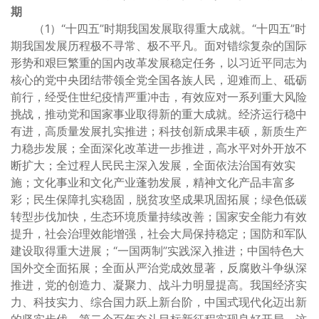
期
（1）“十四五”时期我国发展取得重大成就。“十四五”时
期我国发展历程极不寻常、极不平凡。面对错综复杂的国际
形势和艰巨繁重的国内改革发展稳定任务，以习近平同志为
核心的党中央团结带领全党全国各族人民，迎难而上、砥砺
前行，经受住世纪疫情严重冲击，有效应对一系列重大风险
挑战，推动党和国家事业取得新的重大成就。经济运行稳中
有进，高质量发展扎实推进；科技创新成果丰硕，新质生产
力稳步发展；全面深化改革进一步推进，高水平对外开放不
断扩大；全过程人民民主深入发展，全面依法治国有效实
施；文化事业和文化产业蓬勃发展，精神文化产品丰富多
彩；民生保障扎实稳固，脱贫攻坚成果巩固拓展；绿色低碳
转型步伐加快，生态环境质量持续改善；国家安全能力有效
提升，社会治理效能增强，社会大局保持稳定；国防和军队
建设取得重大进展；“一国两制”实践深入推进；中国特色大
国外交全面拓展；全面从严治党成效显著，反腐败斗争纵深
推进，党的创造力、凝聚力、战斗力明显提高。我国经济实
力、科技实力、综合国力跃上新台阶，中国式现代化迈出新