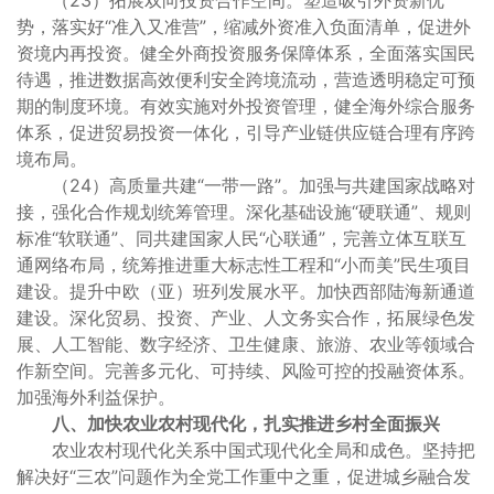
（23）拓展双向投资合作空间。塑造吸引外资新优
势，落实好“准入又准营”，缩减外资准入负面清单，促进外
资境内再投资。健全外商投资服务保障体系，全面落实国民
待遇，推进数据高效便利安全跨境流动，营造透明稳定可预
期的制度环境。有效实施对外投资管理，健全海外综合服务
体系，促进贸易投资一体化，引导产业链供应链合理有序跨
境布局。
（24）高质量共建“一带一路”。加强与共建国家战略对
接，强化合作规划统筹管理。深化基础设施“硬联通”、规则
标准“软联通”、同共建国家人民“心联通”，完善立体互联互
通网络布局，统筹推进重大标志性工程和“小而美”民生项目
建设。提升中欧（亚）班列发展水平。加快西部陆海新通道
建设。深化贸易、投资、产业、人文务实合作，拓展绿色发
展、人工智能、数字经济、卫生健康、旅游、农业等领域合
作新空间。完善多元化、可持续、风险可控的投融资体系。
加强海外利益保护。
八、加快农业农村现代化，扎实推进乡村全面振兴
农业农村现代化关系中国式现代化全局和成色。坚持把
解决好“三农”问题作为全党工作重中之重，促进城乡融合发