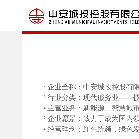
²
企业全称
：
中安城投控股有
²
行业分类：现代服务业
——
²
主营业务：新能源、智慧城
²
企业愿景
：
致力于成为国内
²
经营理念
：红色
统领，绿色