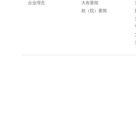
企业理念
大有要闻
校（院）要闻