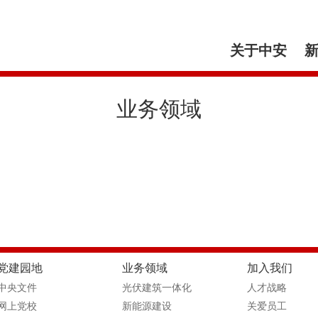
关于中安
业务领域
党建园地
业务领域
加入我们
中央文件
光伏建筑一体化
人才战略
网上党校
新能源建设
关爱员工